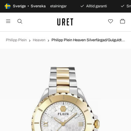
öppet köp
Sverige • Svenska
Säkra betalningar
Alltid garanti
Sna
Philipp Plein
Heaven
Philipp Plein Heaven Silverfärgad/Gulguldtonat stål Ø38 mm PWPOA0424