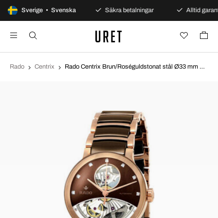
100 dagars öppet köp
Sverige • Svenska
Säkra betalningar
Alltid garant
Rado
Centrix
Rado Centrix Brun/Roséguldstonat stål Ø33 mm R30248712