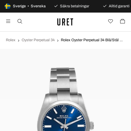
100 dagars öppet köp
Sverige • Svenska
Säkra betalningar
Alltid garanti
Rolex
Oyster Perpetual 34
Rolex Oyster Perpetual 34 Blå/Stål Ø34 mm 124200-0003