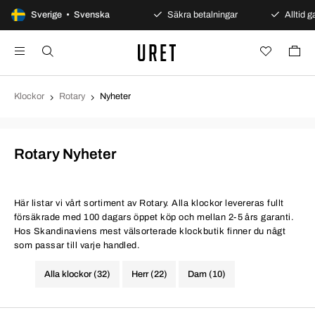
100 dagars öppet köp
Sverige • Svenska
Säkra betalningar
Alltid ga
Klockor
Rotary
Nyheter
Rotary Nyheter
Här listar vi vårt sortiment av Rotary. Alla klockor levereras fullt
försäkrade med 100 dagars öppet köp och mellan 2-5 års garanti.
Hos Skandinaviens mest välsorterade klockbutik finner du någt
som passar till varje handled.
Alla klockor (32)
Herr (22)
Dam (10)