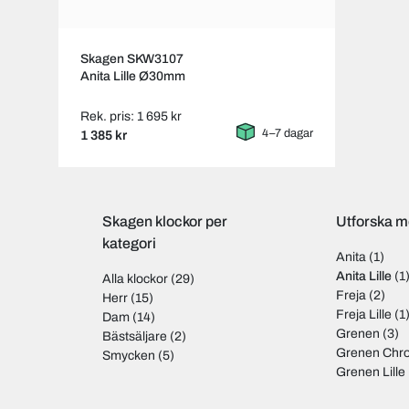
Skagen SKW3107
Anita Lille Ø30mm
Rek. pris: 1 695 kr
4–7 dagar
1 385 kr
Skagen klockor per
Utforska m
kategori
Anita
(1)
Anita Lille
(1
Alla klockor
(29)
Freja
(2)
Herr
(15)
Freja Lille
(1
Dam
(14)
Grenen
(3)
Bästsäljare
(2)
Grenen Chr
Smycken
(5)
Grenen Lille