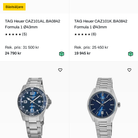
Bästsäljare
TAG Heuer CAZ101AL.BA0842
TAG Heuer CAZ101K.BA0842
Formula 1 Ø43mm
Formula 1 Ø43mm
(5)
(6)
Rek. pris: 31 500 kr
Rek. pris: 25 450 kr
24 790 kr
19 945 kr