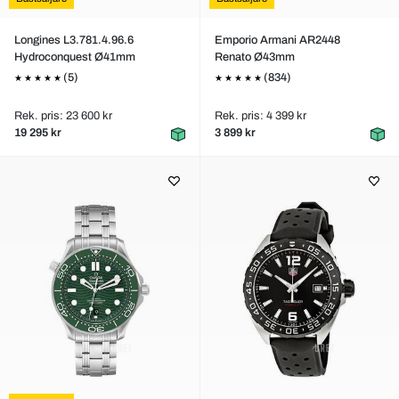
Longines L3.781.4.96.6
Emporio Armani AR2448
Hydroconquest Ø41mm
Renato Ø43mm
(5)
(834)
Rek. pris: 23 600 kr
Rek. pris: 4 399 kr
19 295 kr
3 899 kr