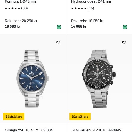
Formula 1 Ø43mm
Hydroconquest Ø41mm
(56)
(15)
Rek. pris: 24 250 kr
Rek. pris: 18 250 kr
19 090 kr
14 995 kr
Bästsäljare
Bästsäljare
Omega 220.10.41.21.03.004
TAG Heuer CAZ1010.BA0842