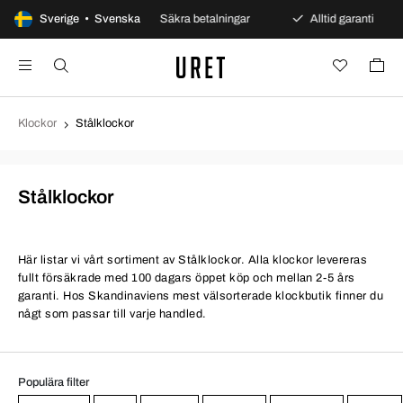
s öppet köp
Sverige • Svenska
Säkra betalningar
Alltid garanti
Sn
Klockor
Stålklockor
Stålklockor
Här listar vi vårt sortiment av Stålklockor. Alla klockor levereras
fullt försäkrade med 100 dagars öppet köp och mellan 2-5 års
garanti. Hos Skandinaviens mest välsorterade klockbutik finner du
någt som passar till varje handled.
Populära filter