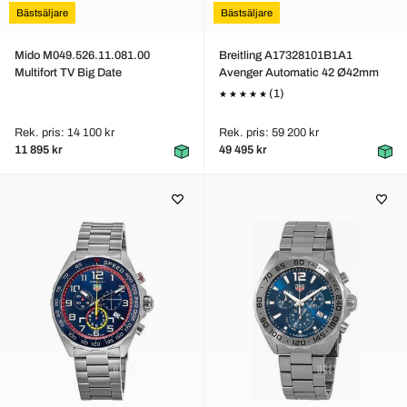
Bästsäljare
Bästsäljare
Mido M049.526.11.081.00
Breitling A17328101B1A1
Multifort TV Big Date
Avenger Automatic 42 Ø42mm
(1)
Rek. pris: 14 100 kr
Rek. pris: 59 200 kr
11 895 kr
49 495 kr