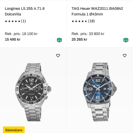
Longines L5.255.4.71.6
TAG Heuer WAZ2011.BA0842
DolceVita
Formula 1 Ø43mm
(1)
(18)
Rek. pris: 18 100 kr
Rek. pris: 33 900 kr
15 495 kr
25 265 kr
Bästsäljare