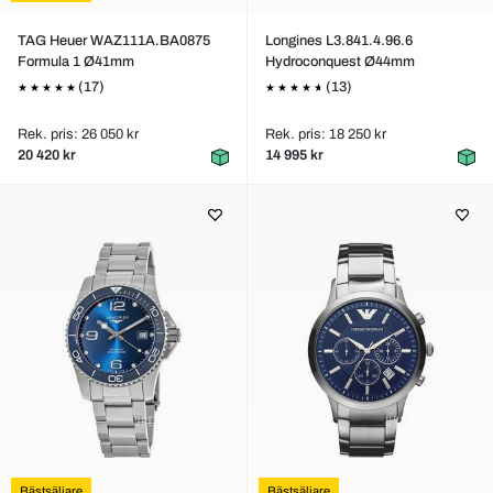
TAG Heuer WAZ111A.BA0875
Longines L3.841.4.96.6
Formula 1 Ø41mm
Hydroconquest Ø44mm
(17)
(13)
Rek. pris: 26 050 kr
Rek. pris: 18 250 kr
20 420 kr
14 995 kr
Bästsäljare
Bästsäljare