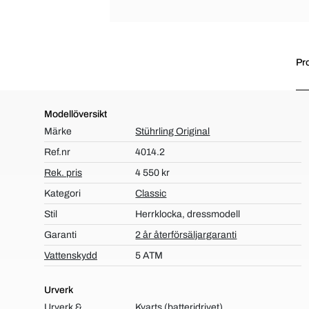
Pr
Modellöversikt
Märke
Stührling Original
Ref.nr
4014.2
Rek. pris
4 550 kr
Kategori
Classic
Stil
Herrklocka, dressmodell
Garanti
2 år återförsäljargaranti
Vattenskydd
5 ATM
Urverk
Urverk &
Kvarts (batteridrivet)