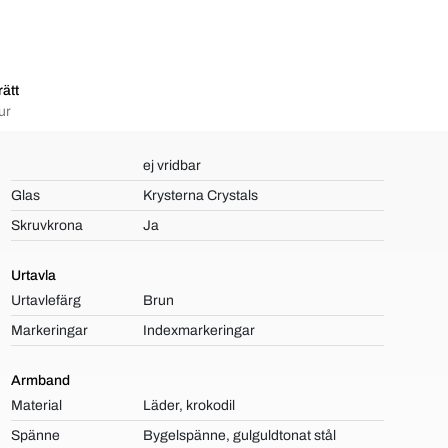
ätt
ur
ej vridbar
Glas
Krysterna Crystals
Skruvkrona
Ja
Urtavla
Urtavlefärg
Brun
Markeringar
Indexmarkeringar
Armband
Material
Läder, krokodil
Spänne
Bygelspänne, gulguldtonat stål