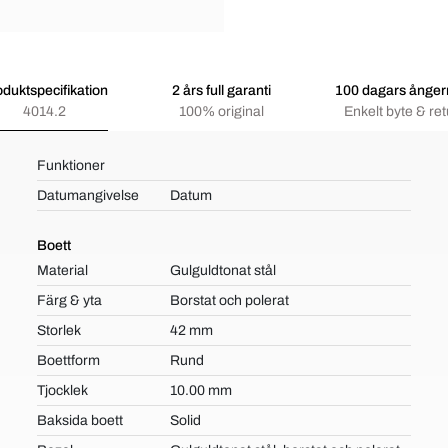
oduktspecifikation
2 års full garanti
100 dagars ångerr
4014.2
100% original
Enkelt byte & ret
Funktioner
Datumangivelse
Datum
Boett
Material
Gulguldtonat stål
Färg & yta
Borstat och polerat
Storlek
42 mm
Boettform
Rund
Tjocklek
10.00 mm
Baksida boett
Solid