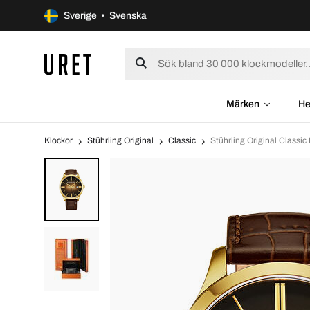
Sverige • Svenska
Märken
He
Klockor
Stührling Original
Classic
Stührling Original Classi