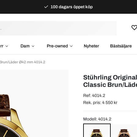
100 dagars öppet köp
rr
Dam
Pre-owned
Nyheter
Bästsäljare
c Brun/Läder Ø42 mm 4014.2
Stührling Origina
Classic Brun/Lä
Ref: 4014.2
Rek. pris: 4 550 kr
Modell: 4014.2