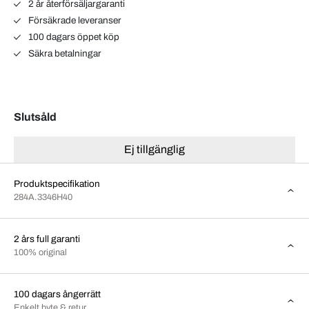
2 år återförsäljargaranti
Försäkrade leveranser
100 dagars öppet köp
Säkra betalningar
Slutsåld
Ej tillgänglig
Produktspecifikation
284A.3346H40
2 års full garanti
100% original
100 dagars ångerrätt
Enkelt byte & retur