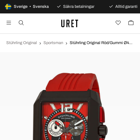
100 dagars öppet köp
Sverige • Svenska
Säkra betalningar
Alltid garanti
Stührling Original
Sportsman
Stührling Original Röd/Gummi Ø48.6 mm 284A.3346H40