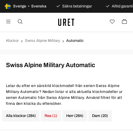
100 dagars öppet köp
Sverige • Svenska
Säkra betalningar
Alltid garanti
Klockor
Swiss Alpine Military
Automatic
Swiss Alpine Military Automatic
Letar du efter en särskild klockmodell från serien Swiss Alpine
Military Automatic? Nedan listar vi alla aktuella klockmodeller ur
serien Automatic från Swiss Alpine Military. Använd filtret för att
finna den klocka du eftersöker.
Alla klockor (284)
Rea (1)
Herr (264)
Dam (20)