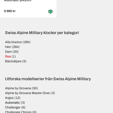
Automatic Ø43mm
6 995 kr
Swiss Alpine Military klockor per kategori
Alla klockor
(284)
Herr
(264)
Dam
(20)
Rea
(1)
Bästsäljare
(5)
Utforska modellserier från Swiss Alpine Military
Alpine by Grovana
(50)
Alpine by Grovana Master Diver
(3)
Argos
(12)
Automatic
(3)
Challenger
(6)
Challenger Chrono
(6)