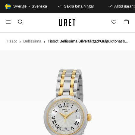
100 dagars öppet köp
Sverige • Svenska
Säkra betalningar
Alltid garanti
Tissot
Bellissima
Tissot Bellissima Silverfärgad/Gulguldtonat stål Ø26 mm T126.010.22.013.00