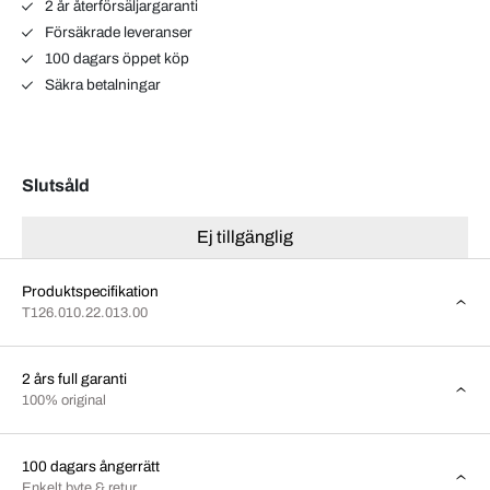
2 år återförsäljargaranti
Försäkrade leveranser
100 dagars öppet köp
Säkra betalningar
Slutsåld
Ej tillgänglig
Produktspecifikation
T126.010.22.013.00
2 års full garanti
100% original
100 dagars ångerrätt
Enkelt byte & retur