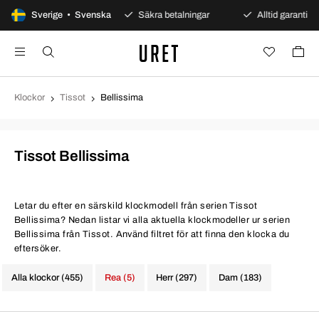
 dagars öppet köp
Sverige • Svenska
Säkra betalningar
Alltid garanti
Klockor
Tissot
Bellissima
Tissot Bellissima
Letar du efter en särskild klockmodell från serien Tissot
Bellissima? Nedan listar vi alla aktuella klockmodeller ur serien
Bellissima från Tissot. Använd filtret för att finna den klocka du
eftersöker.
Alla klockor (455)
Rea (5)
Herr (297)
Dam (183)