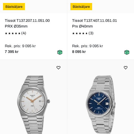
Bästsäljare
Bästsäljare
Tissot T137.207.11.051.00
Tissot T137.407.11.051.01
PRX Ø35mm
Prx Ø40mm
(4)
(3)
Rek. pris: 9 095 kr
Rek. pris: 9 095 kr
7 395 kr
8 095 kr