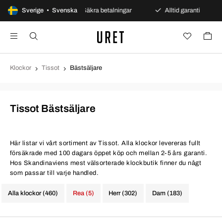
öppet köp
Sverige • Svenska
Säkra betalningar
Alltid garanti
Snab
Klockor
Tissot
Bästsäljare
Tissot Bästsäljare
Här listar vi vårt sortiment av Tissot. Alla klockor levereras fullt
försäkrade med 100 dagars öppet köp och mellan 2-5 års garanti.
Hos Skandinaviens mest välsorterade klockbutik finner du någt
som passar till varje handled.
Alla klockor (460)
Rea (5)
Herr (302)
Dam (183)