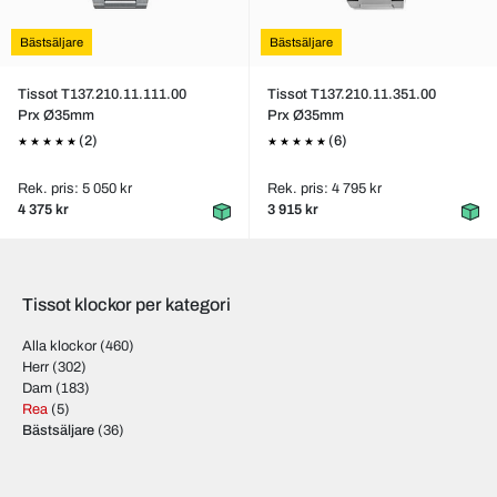
Bästsäljare
Bästsäljare
Tissot T137.210.11.111.00
Tissot T137.210.11.351.00
Prx Ø35mm
Prx Ø35mm
(2)
(6)
Rek. pris: 5 050 kr
Rek. pris: 4 795 kr
4 375 kr
3 915 kr
Tissot klockor per kategori
Alla klockor
(460)
Herr
(302)
Dam
(183)
Rea
(5)
Bästsäljare
(36)