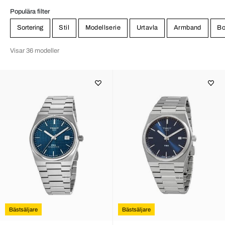
Populära filter
Sortering
Stil
Modellserie
Urtavla
Armband
Bo
Visar 36 modeller
Bästsäljare
Bästsäljare