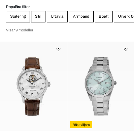
Populära filter
Sortering
Stil
Urtavla
Armband
Boett
Urverk &
Visar 9 modeller
Bästsäljare