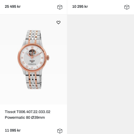
25 495 kr
10 295 kr
Tissot T006.407.22.033.02
Powermatic 80 Ø39mm
11 095 kr