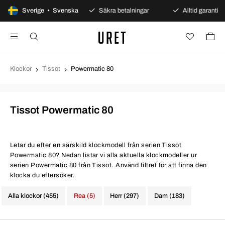
 dagars öppet köp
Sverige • Svenska
Säkra betalningar
Alltid garanti
Klockor
Tissot
Powermatic 80
Tissot Powermatic 80
Letar du efter en särskild klockmodell från serien Tissot
Powermatic 80? Nedan listar vi alla aktuella klockmodeller ur
serien Powermatic 80 från Tissot. Använd filtret för att finna den
klocka du eftersöker.
Alla klockor (455)
Rea (5)
Herr (297)
Dam (183)