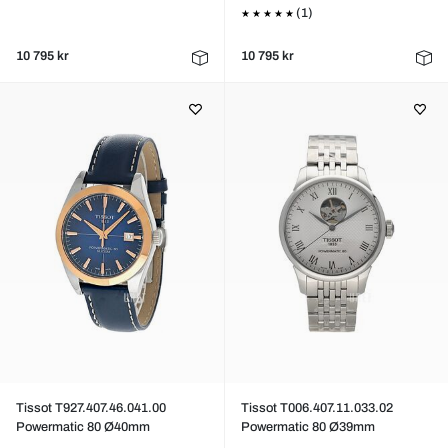
(1)
10 795 kr
10 795 kr
Tissot T927.407.46.041.00
Tissot T006.407.11.033.02
Powermatic 80 Ø40mm
Powermatic 80 Ø39mm