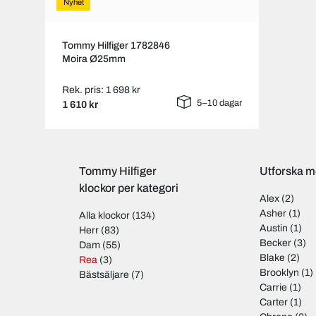
Nyhet
Tommy Hilfiger 1782846
Moira Ø25mm
Rek. pris: 1 698 kr
5–10 dagar
1 610 kr
Tommy Hilfiger
Utforska m
klockor per kategori
Alex
(2)
Asher
(1)
Alla klockor
(134)
Austin
(1)
Herr
(83)
Becker
(3)
Dam
(55)
Blake
(2)
Rea
(3)
Brooklyn
(1)
Bästsäljare
(7)
Carrie
(1)
Carter
(1)