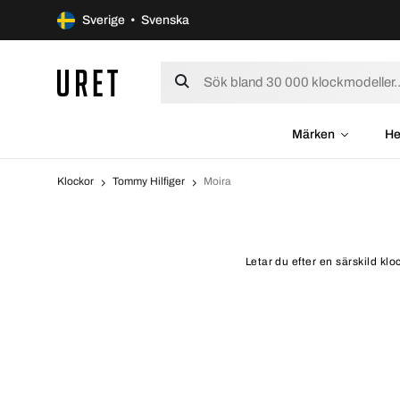
Sverige • Svenska
Märken
He
Klockor
Tommy Hilfiger
Moira
Letar du efter en särskild kl