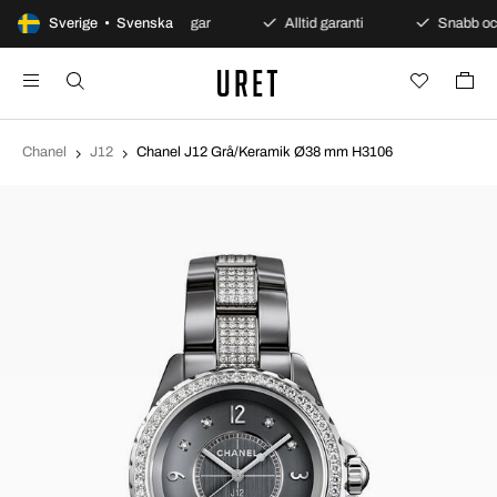
köp
Sverige • Svenska
Säkra betalningar
Alltid garanti
Snabb och
Chanel
J12
Chanel J12 Grå/Keramik Ø38 mm H3106