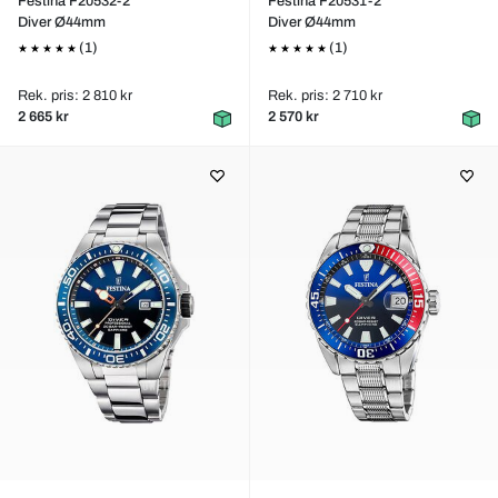
Festina F20532-2
Festina F20531-2
Diver Ø44mm
Diver Ø44mm
(1)
(1)
Rek. pris: 2 810 kr
Rek. pris: 2 710 kr
2 665 kr
2 570 kr