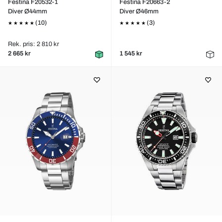
Festina F20532-1
Festina F20663-2
Diver Ø44mm
Diver Ø46mm
(10)
(3)
Rek. pris: 2 810 kr
2 665 kr
1 545 kr