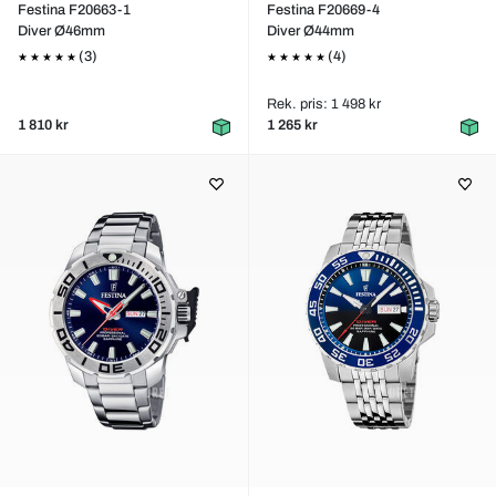
Festina F20663-1
Festina F20669-4
Diver Ø46mm
Diver Ø44mm
(3)
(4)
Rek. pris: 1 498 kr
1 810 kr
1 265 kr