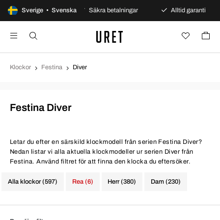
gars öppet köp
Sverige • Svenska
Säkra betalningar
Alltid garanti
Klockor
Festina
Diver
Festina Diver
Letar du efter en särskild klockmodell från serien Festina Diver?
Nedan listar vi alla aktuella klockmodeller ur serien Diver från
Festina. Använd filtret för att finna den klocka du eftersöker.
Alla klockor (597)
Rea (6)
Herr (380)
Dam (230)