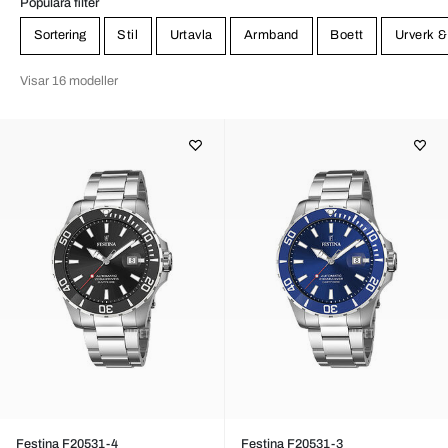
Populära filter
Sortering
Stil
Urtavla
Armband
Boett
Urverk &
Visar 16 modeller
Festina F20531-4
Festina F20531-3