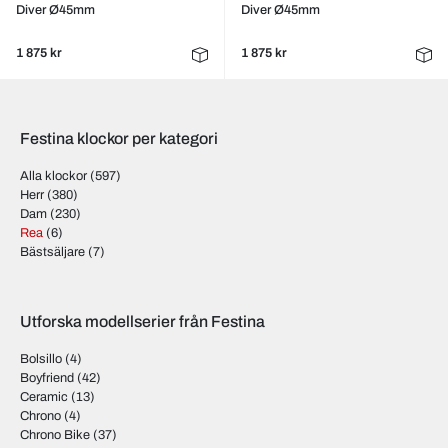
Diver Ø45mm
Diver Ø45mm
1 875 kr
1 875 kr
Festina klockor per kategori
Alla klockor
(597)
Herr
(380)
Dam
(230)
Rea
(6)
Bästsäljare
(7)
Utforska modellserier från Festina
Bolsillo
(4)
Boyfriend
(42)
Ceramic
(13)
Chrono
(4)
Chrono Bike
(37)