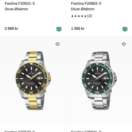
Festina F20531-5
Festina F20663-3
Diver Ø44mm
Diver Ø46mm
(2)
2 595 kr
1 355 kr