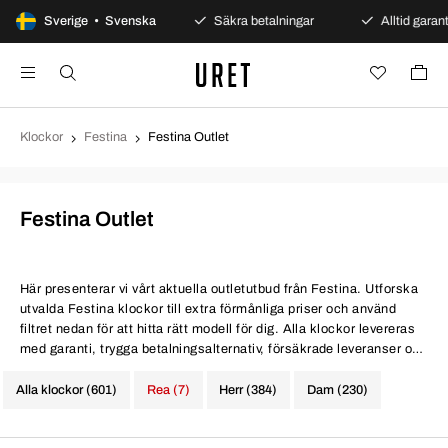
100 dagars öppet köp
Sverige • Svenska
Säkra betalningar
Alltid garanti
Klockor
Festina
Festina Outlet
Festina Outlet
Här presenterar vi vårt aktuella outletutbud från Festina. Utforska
utvalda Festina klockor till extra förmånliga priser och använd
filtret nedan för att hitta rätt modell för dig. Alla klockor levereras
med garanti, trygga betalningsalternativ, försäkrade leveranser och
100 dagars öppet köp.
Alla klockor (601)
Rea (7)
Herr (384)
Dam (230)