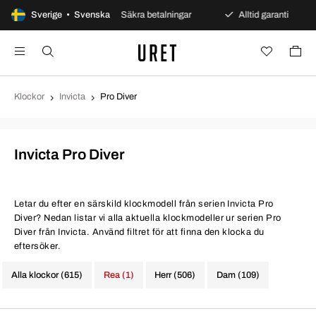
öppet köp
Sverige • Svenska
Säkra betalningar
Alltid garanti
Sna
Klockor
Invicta
Pro Diver
Invicta Pro Diver
Letar du efter en särskild klockmodell från serien Invicta Pro
Diver? Nedan listar vi alla aktuella klockmodeller ur serien Pro
Diver från Invicta. Använd filtret för att finna den klocka du
eftersöker.
Alla klockor (615)
Rea (1)
Herr (506)
Dam (109)