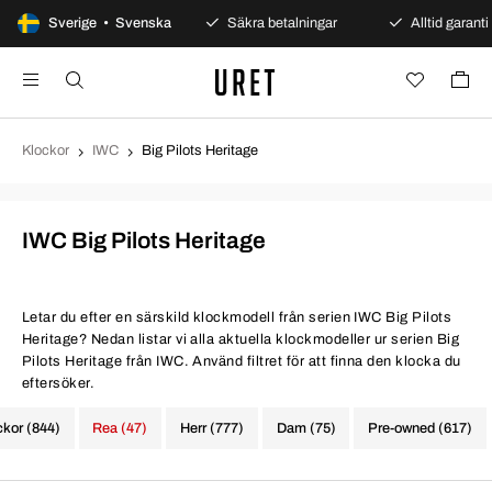
100 dagars öppet köp
Sverige • Svenska
Säkra betalningar
Alltid garanti
Klockor
IWC
Big Pilots Heritage
IWC Big Pilots Heritage
Letar du efter en särskild klockmodell från serien IWC Big Pilots
Heritage? Nedan listar vi alla aktuella klockmodeller ur serien Big
Pilots Heritage från IWC. Använd filtret för att finna den klocka du
eftersöker.
ckor (844)
Rea (47)
Herr (777)
Dam (75)
Pre-owned (617)