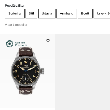
Populära filter
Sortering
Stil
Urtavla
Armband
Boett
Urverk &
Visar 1 modeller
Certified
Pre-owned