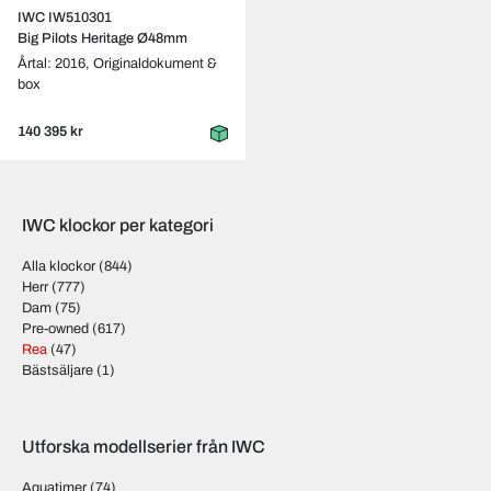
IWC IW510301
Big Pilots Heritage Ø48mm
Årtal: 2016,
Originaldokument &
box
140 395 kr
IWC klockor per kategori
Alla klockor
(844)
Herr
(777)
Dam
(75)
Pre-owned
(617)
Rea
(47)
Bästsäljare
(1)
Utforska modellserier från IWC
Aquatimer
(74)