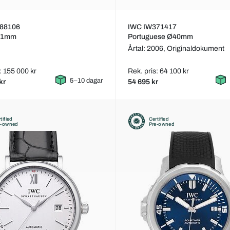
88106
IWC IW371417
Ø41mm
Portuguese Ø40mm
Årtal: 2006,
Originaldokument
: 155 000 kr
Rek. pris: 64 100 kr
5–10 dagar
kr
54 695 kr
tified
Certified
e-owned
Pre-owned