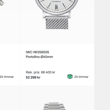
IWC IW356505
Portofino Ø40mm
Rek. pris: 68 400 kr
24 timmar
24 timmar
52 299 kr