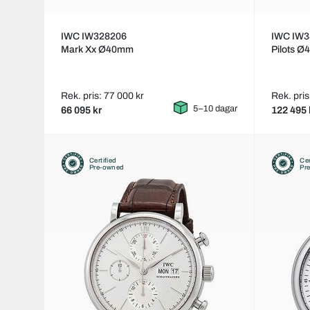
IWC IW328206
IWC IW3
Mark Xx Ø40mm
Pilots 
Rek. pris: 77 000 kr
Rek. pris
5–10 dagar
66 095 kr
122 495 
Certified
Cer
Pre-owned
Pr