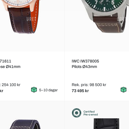
71611
IWC IW378005
ese Ø41mm
Pilots Ø43mm
: 254 100 kr
Rek. pris: 98 500 kr
5–10 dagar
kr
73 495 kr
Certified
Pre-owned