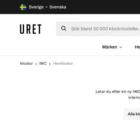
Sverige • Svenska
Märken
He
Klockor
IWC
Herrklockor
Letar du efter en ny IWC
intern
Alla k