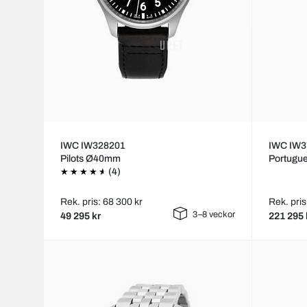
IWC IW328201
IWC IW3
Pilots Ø40mm
Portugu
(4)
Rek. pris: 68 300 kr
Rek. pris
3–8 veckor
49 295 kr
221 295 