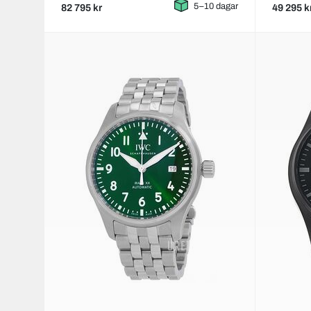
5–10 dagar
82 795 kr
49 295 k