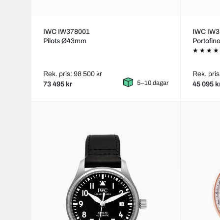
IWC IW378001
IWC IW3
Pilots Ø43mm
Portofi
Rek. pris: 98 500 kr
Rek. pris
5–10 dagar
73 495 kr
45 095 k