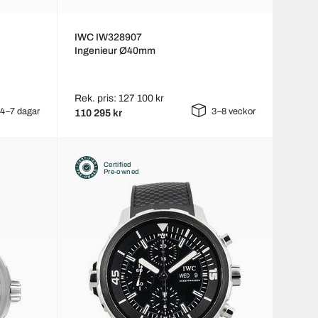
IWC IW328907
Ingenieur Ø40mm
Rek. pris: 127 100 kr
4–7 dagar
3–8 veckor
110 295 kr
Certified
Pre-owned