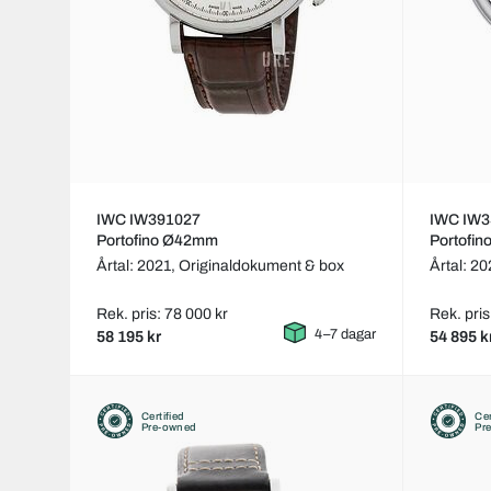
IWC IW391027
IWC IW3
Portofino Ø42mm
Portofi
Årtal: 2021,
Originaldokument & box
Årtal: 2
Rek. pris: 78 000 kr
Rek. pris
4–7 dagar
58 195 kr
54 895 k
Certified
Cer
Pre-owned
Pr