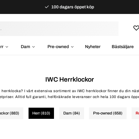
100 dagars öppet köp
rr
Dam
Pre-owned
Nyheter
Bästsäljare
IWC Herrklockor
 herrklocka? I vårt extensiva sortiment av IWC herrklockor finner du din näst
etpriser. Alltid full garanti, helföräkrade leveranser och hela 100 dagars öpp
lockor (883)
Herr (810)
Dam (84)
Pre-owned (658)
R