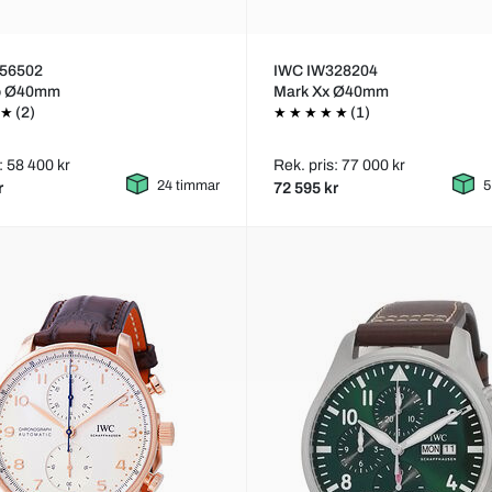
56502
IWC IW328204
no Ø40mm
Mark Xx Ø40mm
(2)
(1)
: 58 400 kr
Rek. pris: 77 000 kr
24 timmar
5
r
72 595 kr