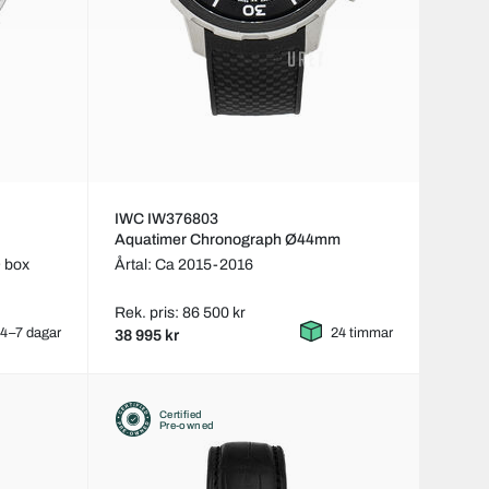
IWC IW376803
Aquatimer Chronograph Ø44mm
 box
Årtal: Ca 2015-2016
Rek. pris: 86 500 kr
4–7 dagar
24 timmar
38 995 kr
Certified
Pre-owned