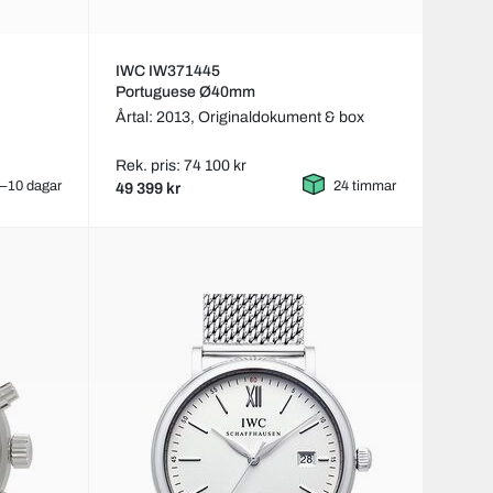
IWC IW371445
Portuguese Ø40mm
Årtal: 2013,
Originaldokument & box
Rek. pris: 74 100 kr
–10 dagar
24 timmar
49 399 kr