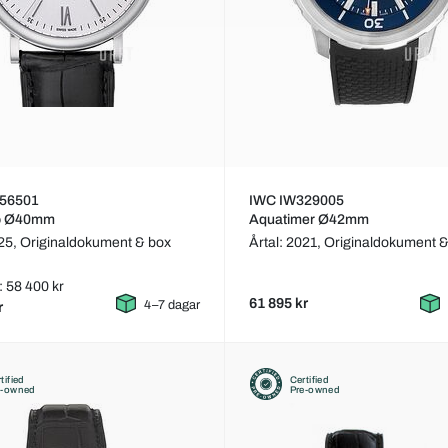
56501
IWC IW329005
no Ø40mm
Aquatimer Ø42mm
025,
Originaldokument & box
Årtal: 2021,
Originaldokument &
: 58 400 kr
61 895 kr
4–7 dagar
r
tified
Certified
e-owned
Pre-owned