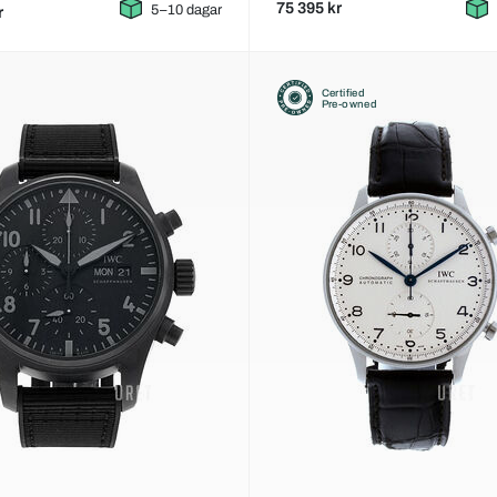
75 395 kr
5–10 dagar
r
Certified
Pre-owned