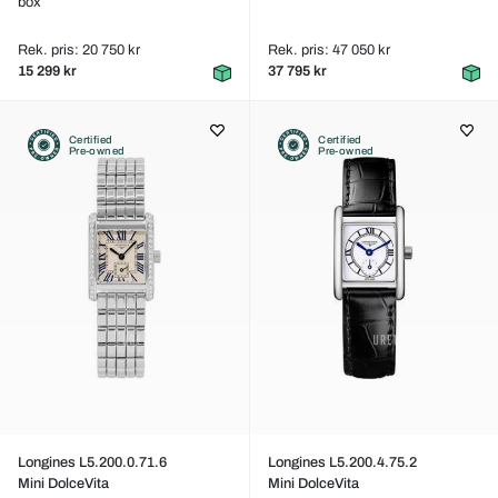
box
Rek. pris: 20 750 kr
Rek. pris: 47 050 kr
15 299 kr
37 795 kr
Certified
Certified
Pre-owned
Pre-owned
Longines L5.200.0.71.6
Longines L5.200.4.75.2
Mini DolceVita
Mini DolceVita