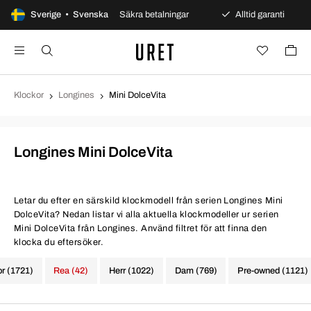
 öppet köp
Sverige • Svenska
Säkra betalningar
Alltid garanti
Sn
Klockor
Longines
Mini DolceVita
Longines Mini DolceVita
Letar du efter en särskild klockmodell från serien Longines Mini
DolceVita? Nedan listar vi alla aktuella klockmodeller ur serien
Mini DolceVita från Longines. Använd filtret för att finna den
klocka du eftersöker.
or (1721)
Rea (42)
Herr (1022)
Dam (769)
Pre-owned (1121)