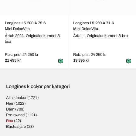
Longines L5.200.4.75.6
Longines L5.200.4.71.6
Mini DolceVita
Mini DolceVita
Årtal: 2024,
Originaldokument &
Årtal: -,
Originaldokument & box
box
Rek. pris: 24 250 kr
Rek. pris: 24 250 kr
21 495 kr
19 395 kr
Longines klockor per kategori
Alla klockor
(1721)
Herr
(1022)
Dam
(769)
Pre-owned
(1121)
Rea
(42)
Bästsäljare
(23)