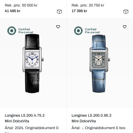
Rek. pris: 50 500 kr
Rek. pris: 20 750 kr
41 495 kr
17 395 kr
Certified
Certified
Pre-owned
Pre-owned
Longines L5.200.4.75.2
Longines L5.200.0.95.2
Mini DolceVita
Mini DolceVita
Årtal: 2024,
Originaldokument &
Årtal: -,
Originaldokument & box