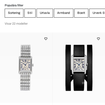
Populära filter
Sortering
Stil
Urtavla
Armband
Boett
Urverk &
Visar 22 modeller