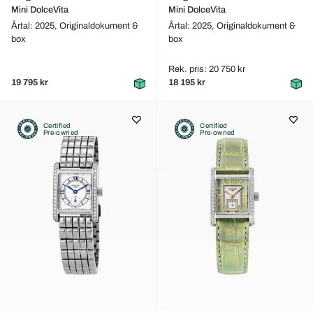
Mini DolceVita
Mini DolceVita
Årtal: 2025,
Originaldokument &
Årtal: 2025,
Originaldokument &
box
box
Rek. pris: 20 750 kr
19 795 kr
18 195 kr
Certified
Certified
Pre-owned
Pre-owned