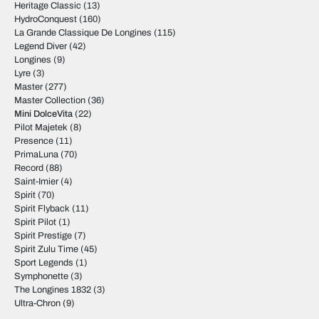
Heritage Classic
(13)
HydroConquest
(160)
La Grande Classique De Longines
(115)
Legend Diver
(42)
Longines
(9)
Lyre
(3)
Master
(277)
Master Collection
(36)
Mini DolceVita
(22)
Pilot Majetek
(8)
Presence
(11)
PrimaLuna
(70)
Record
(88)
Saint-Imier
(4)
Spirit
(70)
Spirit Flyback
(11)
Spirit Pilot
(1)
Spirit Prestige
(7)
Spirit Zulu Time
(45)
Sport Legends
(1)
Symphonette
(3)
The Longines 1832
(3)
Ultra-Chron
(9)