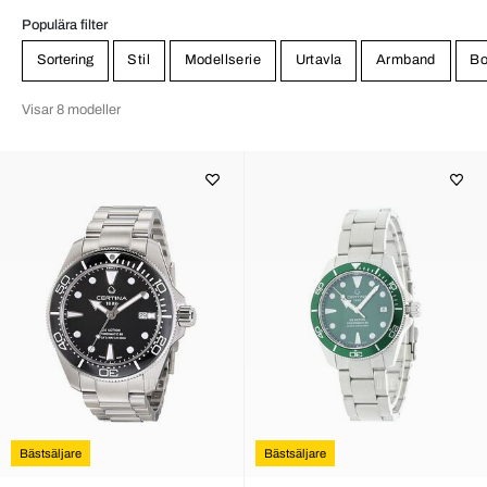
Populära filter
Sortering
Stil
Modellserie
Urtavla
Armband
Bo
Visar 8 modeller
Bästsäljare
Bästsäljare