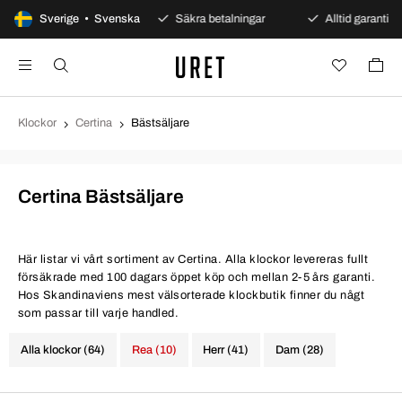
0 dagars öppet köp
Sverige • Svenska
Säkra betalningar
Alltid garanti
Klockor
Certina
Bästsäljare
Certina Bästsäljare
Här listar vi vårt sortiment av Certina. Alla klockor levereras fullt
försäkrade med 100 dagars öppet köp och mellan 2-5 års garanti.
Hos Skandinaviens mest välsorterade klockbutik finner du någt
som passar till varje handled.
Alla klockor (64)
Rea (10)
Herr (41)
Dam (28)