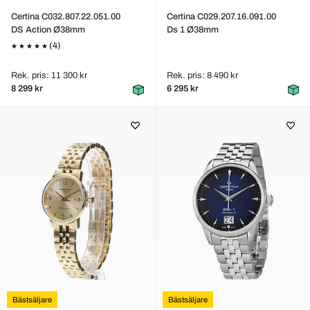
Certina C032.807.22.051.00
Certina C029.207.16.091.00
DS Action Ø38mm
Ds 1 Ø38mm
(4)
Rek. pris: 11 300 kr
Rek. pris: 8 490 kr
8 299 kr
6 295 kr
Bästsäljare
Bästsäljare