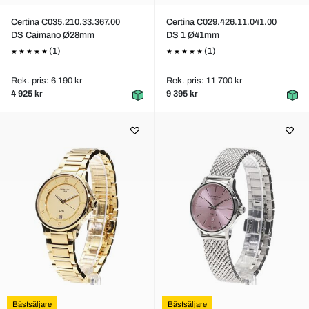
Certina C035.210.33.367.00
Certina C029.426.11.041.00
DS Caimano Ø28mm
DS 1 Ø41mm
(1)
(1)
Rek. pris: 6 190 kr
Rek. pris: 11 700 kr
4 925 kr
9 395 kr
Bästsäljare
Bästsäljare