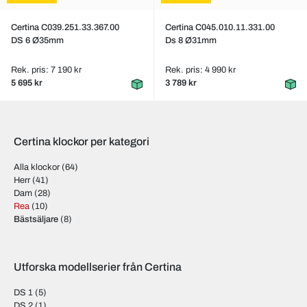
Certina C039.251.33.367.00
Certina C045.010.11.331.00
DS 6 Ø35mm
Ds 8 Ø31mm
Rek. pris: 7 190 kr
Rek. pris: 4 990 kr
5 695 kr
3 789 kr
Certina klockor per kategori
Alla klockor
(64)
Herr
(41)
Dam
(28)
Rea
(10)
Bästsäljare
(8)
Utforska modellserier från Certina
DS 1
(5)
DS 2
(1)