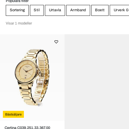
Populära filter
Sortering
Stil
Urtavla
Armband
Boett
Urverk &
Visar 1 modeller
Bästsäljare
Certina C039.251.33.367.00