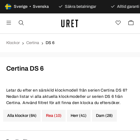
100 dagars öppet köp
Sverige • Svenska
Säkra betalningar
Alltid garanti
Klockor
Certina
DS 6
Certina DS 6
Letar du efter en särskild klockmodell från serien Certina DS 6?
Nedan listar vi alla aktuella klockmodeller ur serien DS 6 från
Certina. Använd filtret för att finna den klocka du eftersöker.
Alla klockor (64)
Rea (10)
Herr (41)
Dam (28)