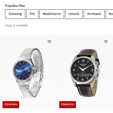
Populära filter
Sortering
Stil
Modellserie
Urtavla
Armband
Bo
Visar 9 modeller
Sänkt pris
Sänkt pris