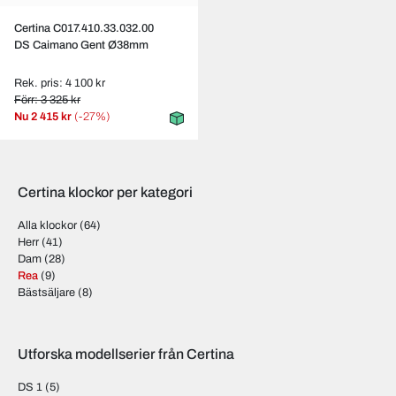
Certina C017.410.33.032.00
DS Caimano Gent Ø38mm
Rek. pris: 4 100 kr
Förr: 3 325 kr
Nu
2 415 kr
(-27%)
Certina klockor per kategori
Alla klockor
(64)
Herr
(41)
Dam
(28)
Rea
(9)
Bästsäljare
(8)
Utforska modellserier från Certina
DS 1
(5)