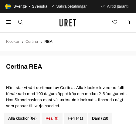
dagars öppet köp
Sverige • Svenska
Säkra betalningar
Alltid garanti
Klockor
Certina
REA
Certina REA
Här listar vi vårt sortiment av Certina. Alla klockor levereras fullt
försäkrade med 100 dagars öppet köp och mellan 2-5 års garanti.
Hos Skandinaviens mest välsorterade klockbutik finner du någt
som passar till varje handled.
Alla klockor (64)
Rea (9)
Herr (41)
Dam (28)