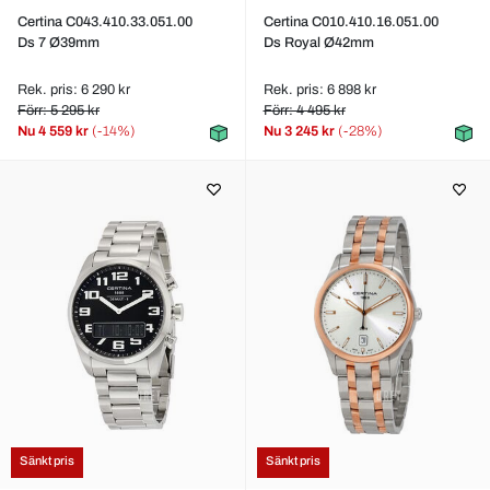
Certina C043.410.33.051.00
Certina C010.410.16.051.00
Ds 7 Ø39mm
Ds Royal Ø42mm
Rek. pris: 6 290 kr
Rek. pris: 6 898 kr
Förr: 5 295 kr
Förr: 4 495 kr
Nu
4 559 kr
(-14%)
Nu
3 245 kr
(-28%)
Sänkt pris
Sänkt pris