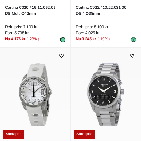
Certina C020.419.11.052.01
Certina C022.410.22.031.00
DS Multi Ø42mm
DS 4 Ø38mm
Rek. pris: 7 100 kr
Rek. pris: 5 100 kr
Förr: 5 795 kr
Förr: 4 025 kr
Nu
4 175 kr
(-28%)
Nu
3 245 kr
(-19%)
Sänkt pris
Sänkt pris