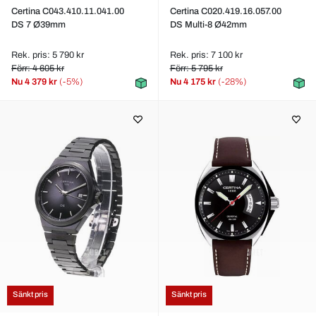
Certina C043.410.11.041.00
Certina C020.419.16.057.00
DS 7 Ø39mm
DS Multi-8 Ø42mm
Rek. pris: 5 790 kr
Rek. pris: 7 100 kr
Förr: 4 605 kr
Förr: 5 795 kr
Nu
4 379 kr
(-5%)
Nu
4 175 kr
(-28%)
Sänkt pris
Sänkt pris