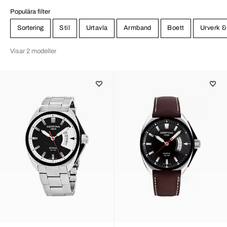
Populära filter
Sortering
Stil
Urtavla
Armband
Boett
Urverk &
Visar 2 modeller