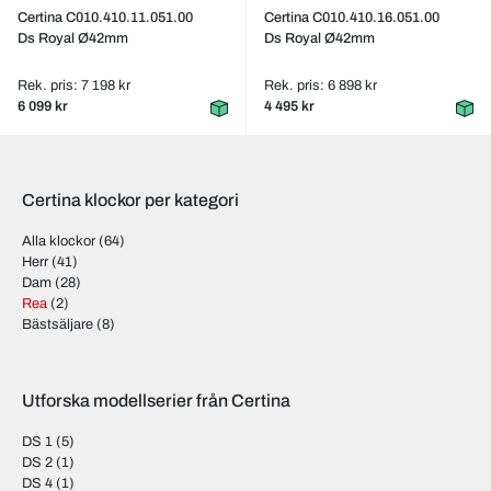
Certina C010.410.11.051.00
Certina C010.410.16.051.00
Ds Royal Ø42mm
Ds Royal Ø42mm
Rek. pris: 7 198 kr
Rek. pris: 6 898 kr
6 099 kr
4 495 kr
Certina klockor per kategori
Alla klockor
(64)
Herr
(41)
Dam
(28)
Rea
(2)
Bästsäljare
(8)
Utforska modellserier från Certina
DS 1
(5)
DS 2
(1)
DS 4
(1)