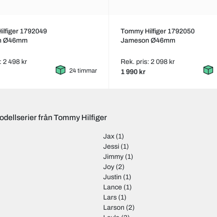
lfiger 1792049
Tommy Hilfiger 1792050
n Ø46mm
Jameson Ø46mm
: 2 498 kr
Rek. pris: 2 098 kr
24 timmar
1 990 kr
odellserier från Tommy Hilfiger
Jax
(1)
Jessi
(1)
Jimmy
(1)
Joy
(2)
Justin
(1)
Lance
(1)
Lars
(1)
Larson
(2)