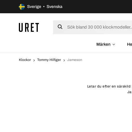
Sverige • Svenska
Märken
He
Klockor
Tommy Hilfiger
Jameson
Letar du efter en särskil
Ja