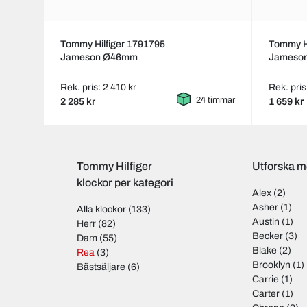
Tommy Hilfiger 1791795
Tommy Hi
Jameson Ø46mm
Jameso
Rek. pris: 2 410 kr
Rek. pris
24 timmar
2 285 kr
1 659 kr
Tommy Hilfiger
Utforska m
klockor per kategori
Alex
(2)
Asher
(1)
Alla klockor
(133)
Austin
(1)
Herr
(82)
Becker
(3)
Dam
(55)
Blake
(2)
Rea
(3)
Brooklyn
(1)
Bästsäljare
(6)
Carrie
(1)
Carter
(1)