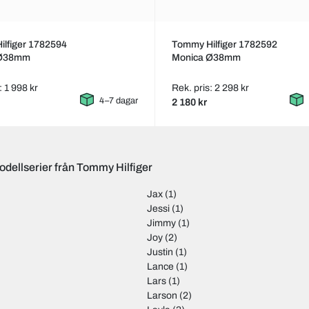
lfiger 1782594
Tommy Hilfiger 1782592
 Ø38mm
Monica Ø38mm
: 1 998 kr
Rek. pris: 2 298 kr
4–7 dagar
2 180 kr
odellserier från Tommy Hilfiger
Jax
(1)
Jessi
(1)
Jimmy
(1)
Joy
(2)
Justin
(1)
Lance
(1)
Lars
(1)
Larson
(2)