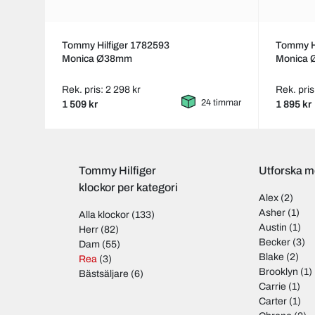
Tommy Hilfiger 1782593
Tommy Hi
Monica Ø38mm
Monica
Rek. pris: 2 298 kr
Rek. pris
24 timmar
1 509 kr
1 895 kr
Tommy Hilfiger
Utforska m
klockor per kategori
Alex
(2)
Asher
(1)
Alla klockor
(133)
Austin
(1)
Herr
(82)
Becker
(3)
Dam
(55)
Blake
(2)
Rea
(3)
Brooklyn
(1)
Bästsäljare
(6)
Carrie
(1)
Carter
(1)