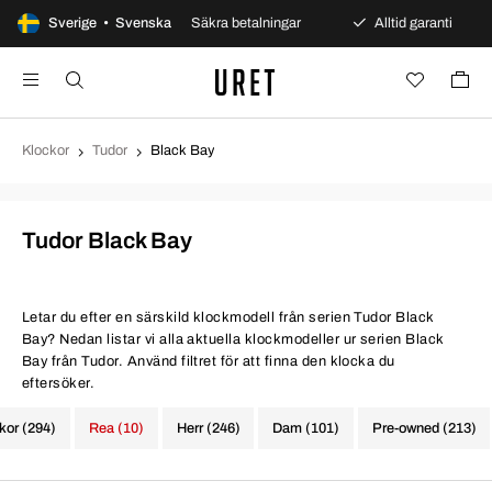
 öppet köp
Sverige • Svenska
Säkra betalningar
Alltid garanti
Sn
Klockor
Tudor
Black Bay
Tudor Black Bay
Letar du efter en särskild klockmodell från serien Tudor Black
Bay? Nedan listar vi alla aktuella klockmodeller ur serien Black
Bay från Tudor. Använd filtret för att finna den klocka du
eftersöker.
ckor (294)
Rea (10)
Herr (246)
Dam (101)
Pre-owned (213)