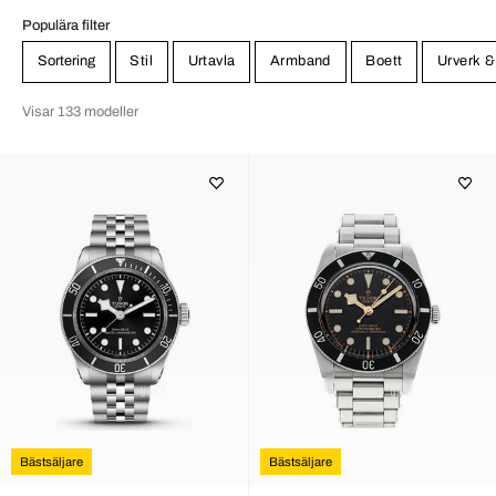
Populära filter
Sortering
Stil
Urtavla
Armband
Boett
Urverk &
Visar 133 modeller
Bästsäljare
Bästsäljare