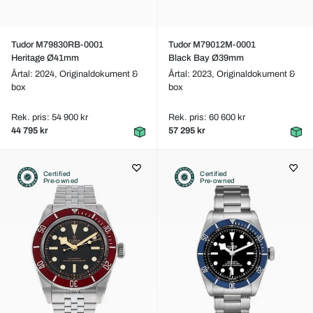
Tudor M79830RB-0001
Tudor M79012M-0001
Heritage Ø41mm
Black Bay Ø39mm
Årtal: 2024,
Originaldokument &
Årtal: 2023,
Originaldokument &
box
box
Rek. pris: 54 900 kr
Rek. pris: 60 600 kr
44 795 kr
57 295 kr
Certified
Certified
Pre-owned
Pre-owned