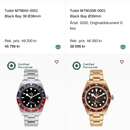
Tudor M79640-0001
Tudor M79030B-0001
Black Bay 36 Ø36mm
Black Bay Ø39mm
Årtal: 2020,
Originaldokument &
box
Rek. pris: 49 200 kr
Rek. pris: 46 350 kr
45 795 kr
38 095 kr
Certified
Certified
Pre-owned
Pre-owned