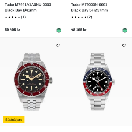
Tudor M7941A1A0NU-0003
Tudor M79000N-0001
Black Bay Ø41mm
Black Bay 54 Ø37mm
(1)
(2)
59 495 kr
48 195 kr
Bästsäljare