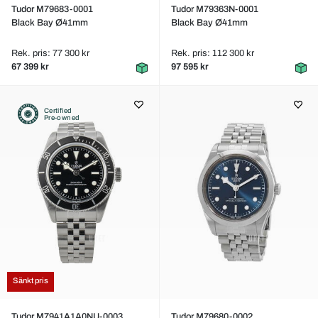
Tudor M79683-0001
Tudor M79363N-0001
Black Bay Ø41mm
Black Bay Ø41mm
Rek. pris: 77 300 kr
Rek. pris: 112 300 kr
67 399 kr
97 595 kr
Certified
Pre-owned
Sänkt pris
Tudor M7941A1A0NU-0003
Tudor M79680-0002