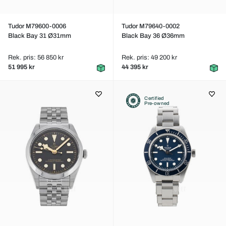
Tudor M79600-0006
Tudor M79640-0002
Black Bay 31 Ø31mm
Black Bay 36 Ø36mm
Rek. pris: 56 850 kr
Rek. pris: 49 200 kr
51 995 kr
44 395 kr
Certified
Pre-owned