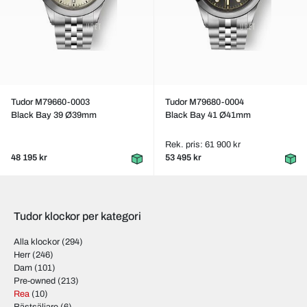
Tudor M79660-0003
Tudor M79680-0004
Black Bay 39 Ø39mm
Black Bay 41 Ø41mm
Rek. pris: 61 900 kr
48 195 kr
53 495 kr
Tudor klockor per kategori
Alla klockor
(294)
Herr
(246)
Dam
(101)
Pre-owned
(213)
Rea
(10)