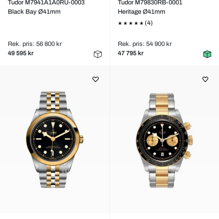
Tudor M7941A1A0RU-0003
Tudor M79830RB-0001
Black Bay Ø41mm
Heritage Ø41mm
(4)
Rek. pris: 56 800 kr
Rek. pris: 54 900 kr
49 595 kr
47 795 kr