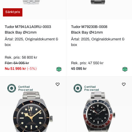
Sänkt pris
Tudor M7941A1A0RU-0003
Tudor M79230B-0008
Black Bay Ø41mm
Black Bay Ø41mm
Årtal: 2025,
Originaldokument &
Årtal: 2025,
Originaldokument &
box
box
Rek. pris: 56 800 kr
Förr: 54 995 kr
Rek. pris: 47 550 kr
Nu
51 995 kr
(-5%)
45 095 kr
Certified
Certified
Pre-owned
Pre-owned