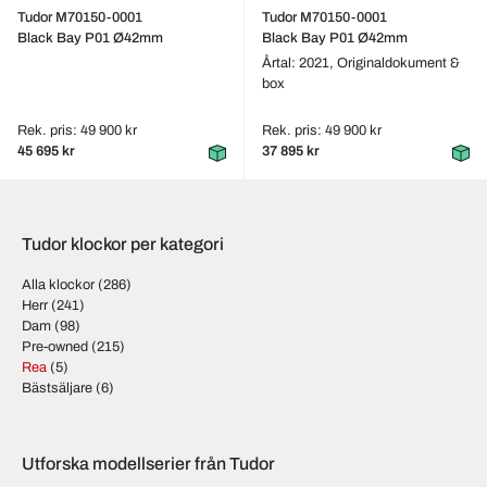
Tudor M70150-0001
Tudor M70150-0001
Black Bay P01 Ø42mm
Black Bay P01 Ø42mm
Årtal: 2021,
Originaldokument &
box
Rek. pris: 49 900 kr
Rek. pris: 49 900 kr
45 695 kr
37 895 kr
Tudor klockor per kategori
Alla klockor
(286)
Herr
(241)
Dam
(98)
Pre-owned
(215)
Rea
(5)
Bästsäljare
(6)
Utforska modellserier från Tudor