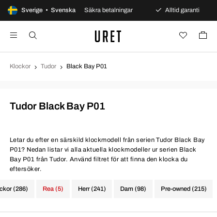
agars öppet köp
Sverige • Svenska
Säkra betalningar
Alltid garanti
Klockor
Tudor
Black Bay P01
Tudor Black Bay P01
Letar du efter en särskild klockmodell från serien Tudor Black Bay
P01? Nedan listar vi alla aktuella klockmodeller ur serien Black
Bay P01 från Tudor. Använd filtret för att finna den klocka du
eftersöker.
ockor (286)
Rea (5)
Herr (241)
Dam (98)
Pre-owned (215)