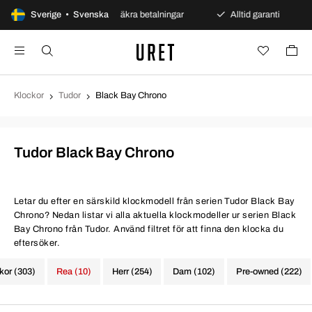
s öppet köp
Sverige • Svenska
Säkra betalningar
Alltid garanti
S
Klockor
Tudor
Black Bay Chrono
Tudor Black Bay Chrono
Letar du efter en särskild klockmodell från serien Tudor Black Bay
Chrono? Nedan listar vi alla aktuella klockmodeller ur serien Black
Bay Chrono från Tudor. Använd filtret för att finna den klocka du
eftersöker.
ckor (303)
Rea (10)
Herr (254)
Dam (102)
Pre-owned (222)