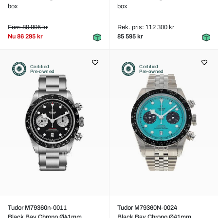
box
box
Förr: 89 995 kr
Rek. pris: 112 300 kr
Nu
86 295 kr
85 595 kr
Certified
Certified
Pre-owned
Pre-owned
Tudor M79360n-0011
Tudor M79360N-0024
Black Bay Chrono Ø41mm
Black Bay Chrono Ø41mm