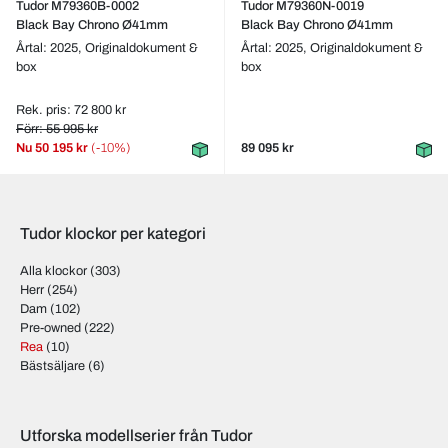
Tudor M79360B-0002
Tudor M79360N-0019
Black Bay Chrono Ø41mm
Black Bay Chrono Ø41mm
Årtal: 2025,
Originaldokument &
Årtal: 2025,
Originaldokument &
box
box
Rek. pris: 72 800 kr
Förr: 55 995 kr
Nu
50 195 kr
(-10%)
89 095 kr
Tudor klockor per kategori
Alla klockor
(303)
Herr
(254)
Dam
(102)
Pre-owned
(222)
Rea
(10)
Bästsäljare
(6)
Utforska modellserier från Tudor