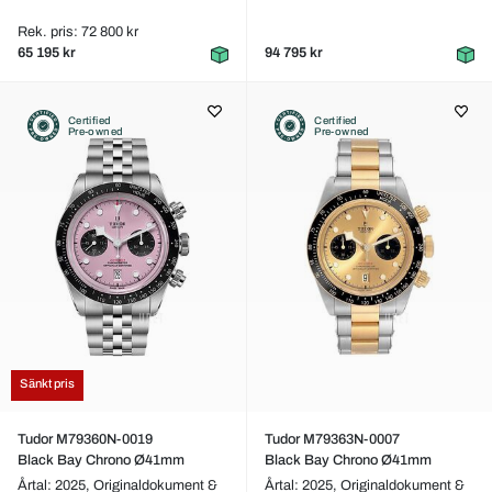
Rek. pris: 72 800 kr
65 195 kr
94 795 kr
Certified
Certified
Pre-owned
Pre-owned
Sänkt pris
Tudor M79360N-0019
Tudor M79363N-0007
Black Bay Chrono Ø41mm
Black Bay Chrono Ø41mm
Årtal: 2025,
Originaldokument &
Årtal: 2025,
Originaldokument &