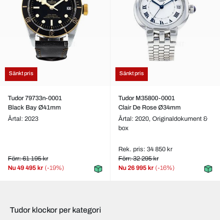
Sänkt pris
Sänkt pris
Tudor 79733n-0001
Tudor M35800-0001
Black Bay Ø41mm
Clair De Rose Ø34mm
Årtal: 2023
Årtal: 2020,
Originaldokument &
box
Rek. pris: 34 850 kr
Förr: 61 195 kr
Förr: 32 295 kr
Nu
49 495 kr
(-19%)
Nu
26 995 kr
(-16%)
Tudor klockor per kategori