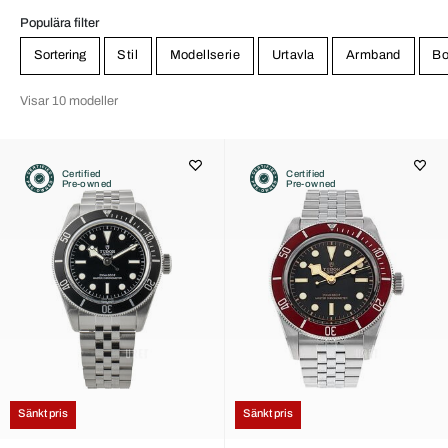
Populära filter
Sortering
Stil
Modellserie
Urtavla
Armband
Bo
Visar 10 modeller
Certified
Certified
Pre-owned
Pre-owned
Sänkt pris
Sänkt pris