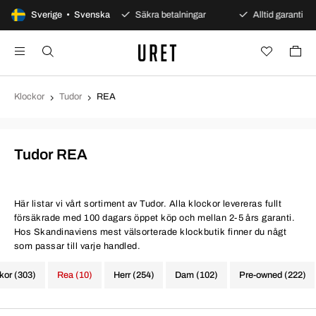
dagars öppet köp
Sverige • Svenska
Säkra betalningar
Alltid garanti
Klockor
Tudor
REA
Tudor REA
Här listar vi vårt sortiment av Tudor. Alla klockor levereras fullt
försäkrade med 100 dagars öppet köp och mellan 2-5 års garanti.
Hos Skandinaviens mest välsorterade klockbutik finner du någt
som passar till varje handled.
ckor (303)
Rea (10)
Herr (254)
Dam (102)
Pre-owned (222)