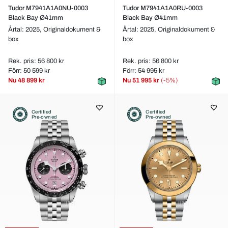
Tudor M7941A1A0NU-0003
Tudor M7941A1A0RU-0003
Black Bay Ø41mm
Black Bay Ø41mm
Årtal: 2025,
Originaldokument &
Årtal: 2025,
Originaldokument &
box
box
Rek. pris: 56 800 kr
Rek. pris: 56 800 kr
Förr: 50 599 kr
Förr: 54 995 kr
Nu
48 899 kr
Nu
51 995 kr
(-5%)
Certified
Certified
Pre-owned
Pre-owned