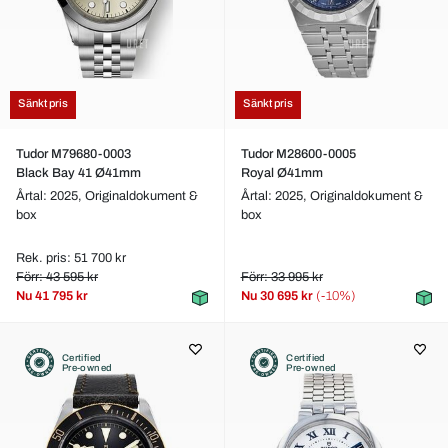
Sänkt pris
Sänkt pris
Tudor M79680-0003
Tudor M28600-0005
Black Bay 41 Ø41mm
Royal Ø41mm
Årtal: 2025,
Originaldokument &
Årtal: 2025,
Originaldokument &
box
box
Rek. pris: 51 700 kr
Förr: 43 595 kr
Förr: 33 995 kr
Nu
41 795 kr
Nu
30 695 kr
(-10%)
Certified
Certified
Pre-owned
Pre-owned