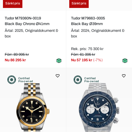
Sänkt pris
Sänkt pris
Tudor M79360N-0019
Tudor M79663-0005
Black Bay Chrono Ø41mm
Black Bay Ø39mm
Årtal: 2025,
Originaldokument &
Årtal: 2024,
Originaldokument &
box
box
Rek. pris: 75 300 kr
Förr: 89 995 kr
Förr: 61 395 kr
Nu
86 295 kr
Nu
57 195 kr
(-7%)
Certified
Certified
Pre-owned
Pre-owned