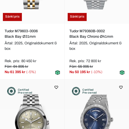
Sänkt pris
Sänkt pris
Tudor M79603-0006
Tudor M79360B-0002
Black Bay Ø31mm
Black Bay Chrono Ø41mm
Årtal: 2025,
Originaldokument &
Årtal: 2025,
Originaldokument &
box
box
Rek. pris: 80 450 kr
Rek. pris: 72 800 kr
Förr: 64 895 kr
Förr: 55 995 kr
Nu
61 395 kr
(-5%)
Nu
50 195 kr
(-10%)
Certified
Certified
Pre-owned
Pre-owned