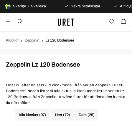
Sverige • Svenska
100 dagars öppet köp
Säkra betalningar
Alltid g
Klockor
Zeppelin
Lz 120 Bodensee
Zeppelin Lz 120 Bodensee
Letar du efter en särskild klockmodell från serien Zeppelin Lz 120
Bodensee? Nedan listar vi alla aktuella klockmodeller ur serien Lz
120 Bodensee från Zeppelin. Använd filtret för att finna den klocka
du eftersöker.
Alla klockor (97)
Herr (72)
Dam (25)