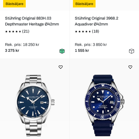
Bästsäljare
Bästsäljare
Stührling Original 883H.03
Stührling Original 3968.2
Depthmaster Heritage Ø42mm
Aquadiver Ø42mm
(21)
(18)
Rek. pris: 18 250 kr
Rek. pris: 3 850 kr
3 275 kr
1 555 kr