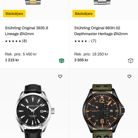
Bästsäljare
Bästsäljare
Stührling Original 3935.6
Stührling Original 883H.02
Lineage Ø42mm
Depthmaster Heritage Ø42mm
(8)
(7)
Rek. pris: 5 450 kr
Rek. pris: 18 250 kr
1 215 kr
3 505 kr