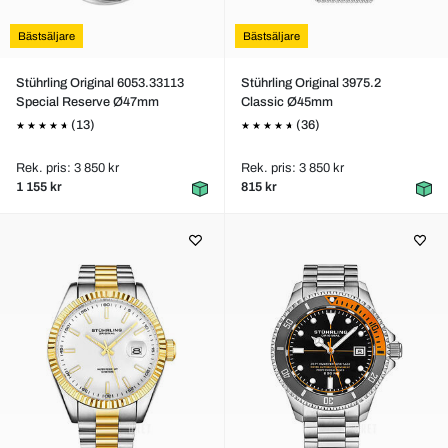
Bästsäljare
Bästsäljare
Stührling Original 6053.33113
Stührling Original 3975.2
Special Reserve Ø47mm
Classic Ø45mm
(13)
(36)
Rek. pris: 3 850 kr
Rek. pris: 3 850 kr
1 155 kr
815 kr