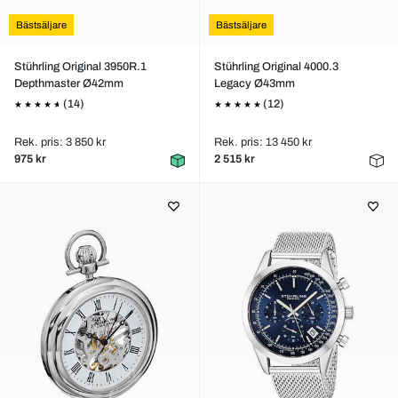
Bästsäljare
Bästsäljare
Stührling Original 3950R.1
Stührling Original 4000.3
Depthmaster Ø42mm
Legacy Ø43mm
(14)
(12)
Rek. pris: 3 850 kr
Rek. pris: 13 450 kr
975 kr
2 515 kr