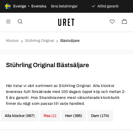
ppet köp
Sverige • Svenska
Säkra betalningar
Alltid garanti
Snab
Klockor
Stührling Original
Bästsäljare
Stührling Original Bästsäljare
Här listar vi vårt sortiment av Stührling Original. Alla klockor
levereras fullt försäkrade med 100 dagars öppet köp och mellan 2-
5 års garanti. Hos Skandinaviens mest välsorterade klockbutik
finner du någt som passar till varje handled.
Alla klockor (567)
Rea (1)
Herr (395)
Dam (174)