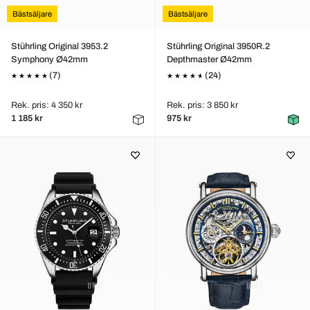
Bästsäljare
Bästsäljare
Stührling Original 3953.2
Stührling Original 3950R.2
Symphony Ø42mm
Depthmaster Ø42mm
(7)
(24)
Rek. pris: 4 350 kr
Rek. pris: 3 850 kr
1 185 kr
975 kr