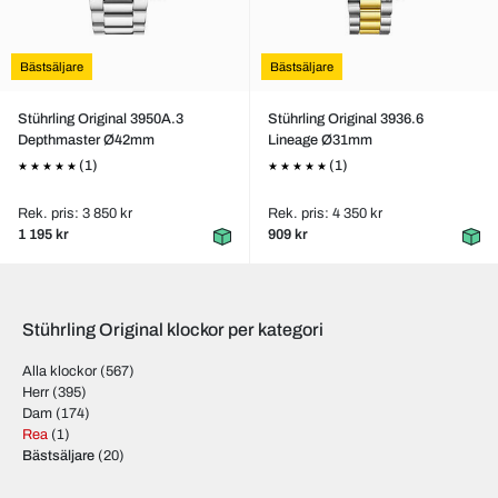
Bästsäljare
Bästsäljare
Stührling Original 3950A.3
Stührling Original 3936.6
Depthmaster Ø42mm
Lineage Ø31mm
(1)
(1)
Rek. pris: 3 850 kr
Rek. pris: 4 350 kr
1 195 kr
909 kr
Stührling Original klockor per kategori
Alla klockor
(567)
Herr
(395)
Dam
(174)
Rea
(1)
Bästsäljare
(20)