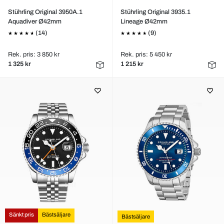
Stührling Original 3950A.1
Stührling Original 3935.1
Aquadiver Ø42mm
Lineage Ø42mm
(14)
(9)
Rek. pris: 3 850 kr
Rek. pris: 5 450 kr
1 325 kr
1 215 kr
Sänkt pris
Bästsäljare
Bästsäljare