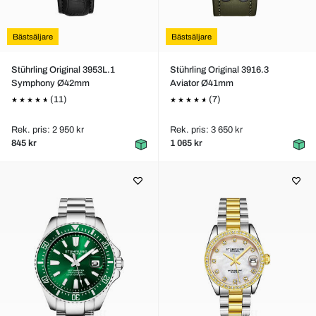
Bästsäljare
Bästsäljare
Stührling Original 3953L.1
Stührling Original 3916.3
Symphony Ø42mm
Aviator Ø41mm
(11)
(7)
Rek. pris: 2 950 kr
Rek. pris: 3 650 kr
845 kr
1 065 kr