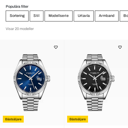
Populära filter
Sortering
Stil
Modellserie
Urtavla
Armband
Bo
Visar 20 modeller
Bästsäljare
Bästsäljare