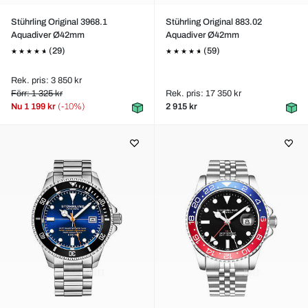
Stührling Original 3968.1
Stührling Original 883.02
Aquadiver Ø42mm
Aquadiver Ø42mm
(29)
(59)
Rek. pris: 3 850 kr
Förr: 1 325 kr
Rek. pris: 17 350 kr
Nu
1 199 kr
(-10%)
2 915 kr