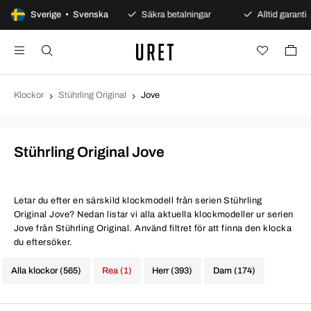
100 dagars öppet köp
Sverige • Svenska
Säkra betalningar
Alltid garanti
Klockor
Stührling Original
Jove
Stührling Original Jove
Letar du efter en särskild klockmodell från serien Stührling
Original Jove? Nedan listar vi alla aktuella klockmodeller ur serien
Jove från Stührling Original. Använd filtret för att finna den klocka
du eftersöker.
Alla klockor (565)
Rea (1)
Herr (393)
Dam (174)