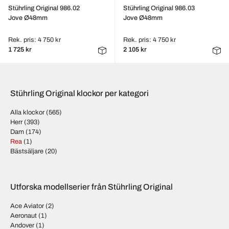
Stührling Original 986.02
Stührling Original 986.03
Jove Ø48mm
Jove Ø48mm
Rek. pris: 4 750 kr
Rek. pris: 4 750 kr
1 725 kr
2 105 kr
Stührling Original klockor per kategori
Alla klockor
(565)
Herr
(393)
Dam
(174)
Rea
(1)
Bästsäljare
(20)
Utforska modellserier från Stührling Original
Ace Aviator
(2)
Aeronaut
(1)
Andover
(1)