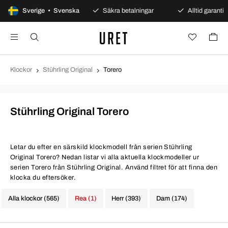
100 dagars öppet köp
Sverige • Svenska
Säkra betalningar
Alltid garanti
Klockor
Stührling Original
Torero
Stührling Original Torero
Letar du efter en särskild klockmodell från serien Stührling
Original Torero? Nedan listar vi alla aktuella klockmodeller ur
serien Torero från Stührling Original. Använd filtret för att finna den
klocka du eftersöker.
Alla klockor (565)
Rea (1)
Herr (393)
Dam (174)