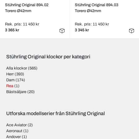
Stührling Original 894.02
Stührling Original 894.03
Torero Ø42mm
Torero Ø42mm
Rek. pris: 11 450 kr
Rek. pris: 11 450 kr
3 365 kr
3 345 kr
Stührling Original klockor per kategori
Alla klockor
(565)
Herr
(393)
Dam
(174)
Rea
(1)
Bästsäljare
(20)
Utforska modellserier från Stührling Original
Ace Aviator
(2)
Aeronaut
(1)
Andover
(1)