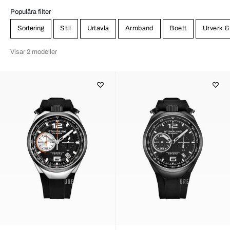
Populära filter
Sortering
Stil
Urtavla
Armband
Boett
Urverk &
Visar 2 modeller