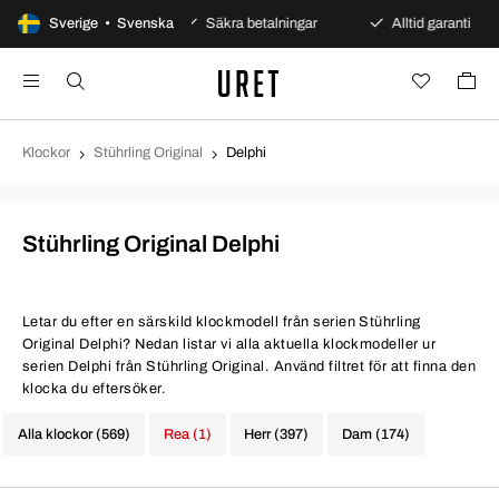
dagars öppet köp
Sverige • Svenska
Säkra betalningar
Alltid garanti
Klockor
Stührling Original
Delphi
Stührling Original Delphi
Letar du efter en särskild klockmodell från serien Stührling
Original Delphi? Nedan listar vi alla aktuella klockmodeller ur
serien Delphi från Stührling Original. Använd filtret för att finna den
klocka du eftersöker.
Alla klockor (569)
Rea (1)
Herr (397)
Dam (174)