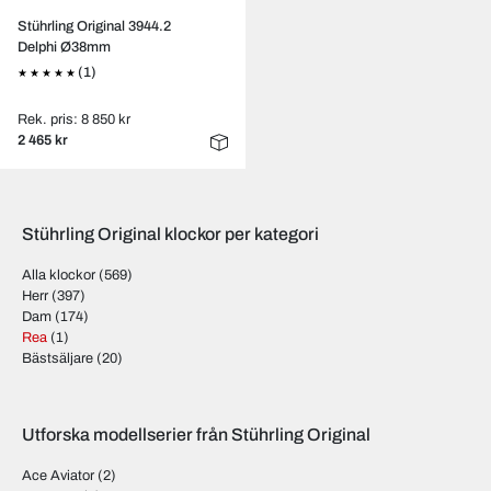
Stührling Original 3944.2
Delphi Ø38mm
(1)
Rek. pris: 8 850 kr
2 465 kr
Stührling Original klockor per kategori
Alla klockor
(569)
Herr
(397)
Dam
(174)
Rea
(1)
Bästsäljare
(20)
Utforska modellserier från Stührling Original
Ace Aviator
(2)