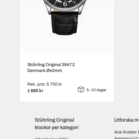
Stührling Original 3947.2
Denmark Ø42mm
Rek. pris: 5 750 kr
5–10 dagar
1 695 kr
Stührling Original
Utforska mo
klockor per kategori
Ace Aviator
Aeronaut
(1)