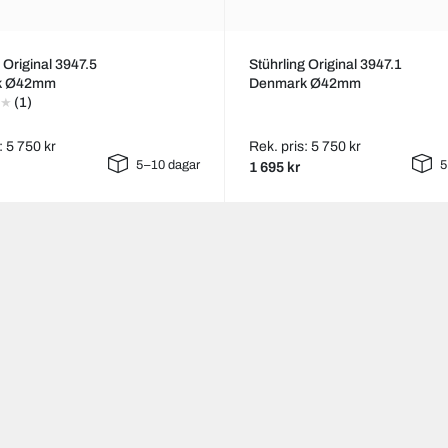
 Original 3947.5
Stührling Original 3947.1
k Ø42mm
Denmark Ø42mm
(1)
: 5 750 kr
Rek. pris: 5 750 kr
5–10 dagar
5
1 695 kr