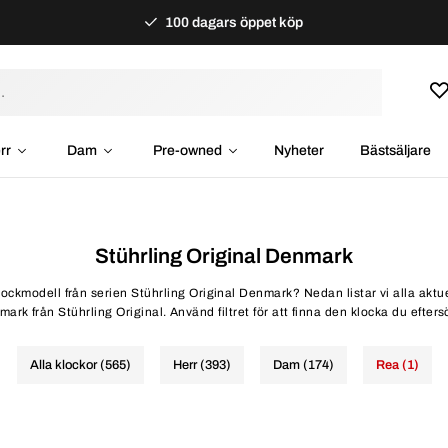
100 dagars öppet köp
rr
Dam
Pre-owned
Nyheter
Bästsäljare
Stührling Original Denmark
klockmodell från serien Stührling Original Denmark? Nedan listar vi alla aktu
ark från Stührling Original. Använd filtret för att finna den klocka du efters
Alla klockor (565)
Herr (393)
Dam (174)
Rea (1)