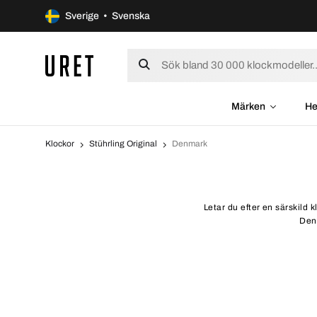
Sverige • Svenska
Märken
He
Klockor
Stührling Original
Denmark
Letar du efter en särskild 
Denm