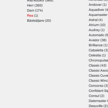
Alla klockor
(565)
Andover
(1)
Herr
(393)
Aquadiver
(4
Dam
(174)
Aquamaster
Rea
(1)
Astral
(4)
Bästsäljare
(20)
Atrium
(10)
Audrey
(1)
Automatic
(5
Aviator
(38)
Brilliance
(1)
Cabaletta
(3
Celestia
(1)
Chronopuls
Classic
(43)
Classic Asco
Classic Cuve
Classic Winc
Concorso
(3
Confidant S
Consul
(2)
Datemaster 
Deauville
(2)