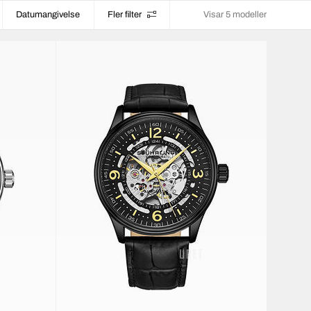
Datumangivelse
Fler filter
Visar 5 modeller