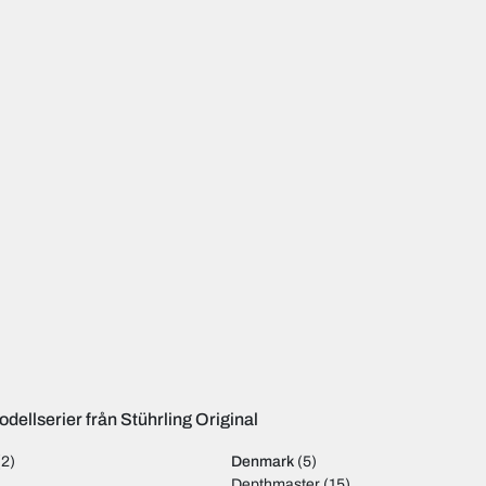
dellserier från Stührling Original
(2)
Denmark
(5)
Depthmaster
(15)