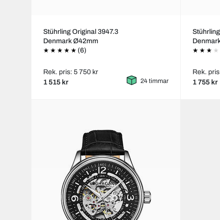
Stührling Original 3947.3
Stührling
Denmark Ø42mm
Denmar
(6)
Rek. pris: 5 750 kr
Rek. pris
24 timmar
1 515 kr
1 755 kr