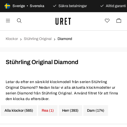
100 dagars öppet köp
Sverige • Svenska
Säkra betalningar
Alltid garanti
Klockor
Stührling Original
Diamond
Stührling Original Diamond
Letar du efter en särskild klockmodell från serien Stührling
Original Diamond? Nedan listar vi alla aktuella klockmodeller ur
serien Diamond från Stührling Original. Använd filtret för att finna
den klocka du eftersöker.
Alla klockor (565)
Rea (1)
Herr (393)
Dam (174)