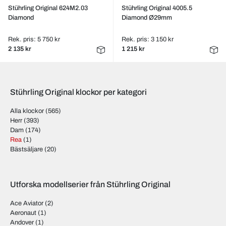
Stührling Original 624M2.03
Stührling Original 4005.5
Diamond
Diamond Ø29mm
Rek. pris: 5 750 kr
Rek. pris: 3 150 kr
2 135 kr
1 215 kr
Stührling Original klockor per kategori
Alla klockor
(565)
Herr
(393)
Dam
(174)
Rea
(1)
Bästsäljare
(20)
Utforska modellserier från Stührling Original
Ace Aviator
(2)
Aeronaut
(1)
Andover
(1)