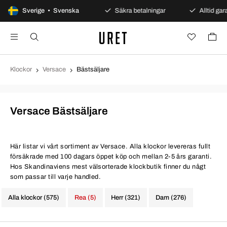
100 dagars öppet köp
Sverige • Svenska
Säkra betalningar
Alltid garan
Klockor
Versace
Bästsäljare
Versace Bästsäljare
Här listar vi vårt sortiment av Versace. Alla klockor levereras fullt
försäkrade med 100 dagars öppet köp och mellan 2-5 års garanti.
Hos Skandinaviens mest välsorterade klockbutik finner du någt
som passar till varje handled.
Alla klockor (575)
Rea (5)
Herr (321)
Dam (276)