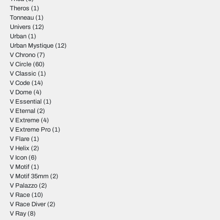
Theros
(1)
Tonneau
(1)
Univers
(12)
Urban
(1)
Urban Mystique
(12)
V Chrono
(7)
V Circle
(60)
V Classic
(1)
V Code
(14)
V Dome
(4)
V Essential
(1)
V Eternal
(2)
V Extreme
(4)
V Extreme Pro
(1)
V Flare
(1)
V Helix
(2)
V Icon
(6)
V Motif
(1)
V Motif 35mm
(2)
V Palazzo
(2)
V Race
(10)
V Race Diver
(2)
V Ray
(8)