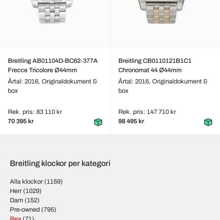
Breitling AB01104D-BC62-377A
Breitling CB0110121B1C1
Frecce Tricolore Ø44mm
Chronomat 44 Ø44mm
Årtal: 2016,
Originaldokument &
Årtal: 2016,
Originaldokument &
box
box
Rek. pris: 83 110 kr
Rek. pris: 147 710 kr
70 395 kr
98 495 kr
Breitling klockor per kategori
Alla klockor
(1159)
Herr
(1029)
Dam
(152)
Pre-owned
(795)
Rea
(71)