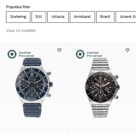
varianter med boett både stål, stål/guld och guld, ett 15-tal urtavlor
och ett halvt dussin armband att välja mellan. Ringen har siffror i
Populära filter
ett modernt och nytänkande teckensnitt och bakboetten på B01:an
Sortering
Stil
Urtavla
Armband
Boett
Urverk &
är transparent.
Visar 10 modeller
Certified
Certified
Pre-owned
Pre-owned