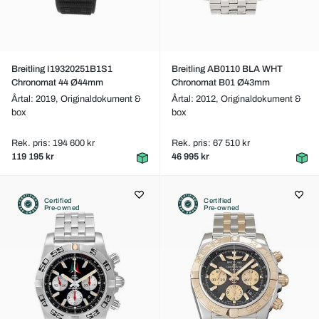
Breitling I19320251B1S1
Breitling AB0110 BLA WHT
Chronomat 44 Ø44mm
Chronomat B01 Ø43mm
Årtal: 2019,
Originaldokument &
Årtal: 2012,
Originaldokument &
box
box
Rek. pris: 194 600 kr
Rek. pris: 67 510 kr
119 195 kr
46 995 kr
Certified
Certified
Pre-owned
Pre-owned